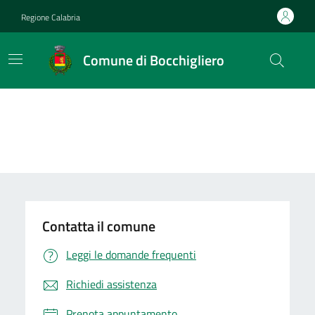
Vai ai contenuti
Vai al footer
Regione Calabria
Comune di Bocchigliero
Contatta il comune
Leggi le domande frequenti
Richiedi assistenza
Prenota appuntamento